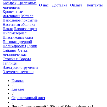
Козырёк
Крепежные
О нас
Доставка
Оплата
Контакты
материалы
Кровельные
материалы
Металл
Напольное покрытие
Настенная обшивка
Пакля
Пароизоляция
Пиломатериал
Пластиковые окна
Погонаж дверной
Поликарбонат
Ручки
Сайдинг
Сетка
металлическая
Столбы и Ворота
Теплицы
Электроинструменты
Элементы лестниц
Главная
/
Каталог
/
Оцинкованный лист
/
Лист Оцинкованный 1,06x2,0x0,04м профиль S21