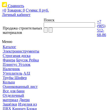
Сравнить
+0
Товаров: 0
Сумма:
0 руб.
Личный кабинет
Поиск
+7
(905)
Продажа строительных
512-
материалов
68-86
Меню
Каталог
Электроинструменты
Строганая доска
Фанера
Брусок Рейка
Плинтус Уголок
Наличник
Утеплитель
А/Ц
Трубы Шифер
Кольца
Оцинкованный лист
Все для бани
Отделочный
материал
Двери
Защёлки
Изделия из
ПВХ
Кирпич Блоки