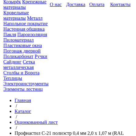
Козырёк
Крепежные
О нас
Доставка
Оплата
Контакты
материалы
Кровельные
материалы
Металл
Напольное покрытие
Настенная обшивка
Пакля
Пароизоляция
Пиломатериал
Пластиковые окна
Погонаж дверной
Поликарбонат
Ручки
Сайдинг
Сетка
металлическая
Столбы и Ворота
Теплицы
Электроинструменты
Элементы лестниц
Главная
/
Каталог
/
Оцинкованный лист
/
Профнастил С-21 полиэстр 0,4 мм 2,0 х 1,07 м (RAL