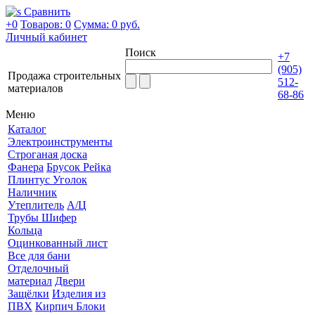
Сравнить
+0
Товаров: 0
Сумма:
0 руб.
Личный кабинет
Поиск
+7
(905)
Продажа строительных
512-
материалов
68-86
Меню
Каталог
Электроинструменты
Строганая доска
Фанера
Брусок Рейка
Плинтус Уголок
Наличник
Утеплитель
А/Ц
Трубы Шифер
Кольца
Оцинкованный лист
Все для бани
Отделочный
материал
Двери
Защёлки
Изделия из
ПВХ
Кирпич Блоки