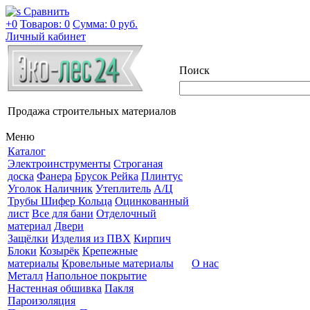
Сравнить
+0
Товаров: 0
Сумма:
0 руб.
Личный кабинет
Поиск
Продажа строительных материалов
Меню
Каталог
Электроинструменты
Строганая
доска
Фанера
Брусок Рейка
Плинтус
Уголок Наличник
Утеплитель
А/Ц
Трубы Шифер Кольца
Оцинкованный
лист
Все для бани
Отделочный
материал
Двери
Защёлки
Изделия из ПВХ
Кирпич
Блоки
Козырёк
Крепежные
материалы
Кровельные материалы
О нас
Металл
Напольное покрытие
Настенная обшивка
Пакля
Пароизоляция