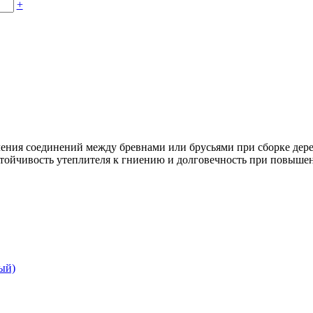
+
пления соединений между бревнами или брусьями при сборке де
тойчивость утеплителя к гниению и долговечность при повышен
ый)