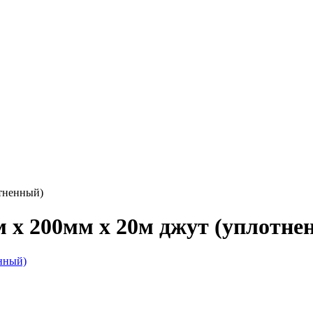
тненный)
 х 200мм х 20м джут (уплотне