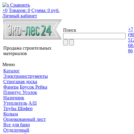
Сравнить
+0
Товаров: 0
Сумма:
0 руб.
Личный кабинет
+7
Поиск
(9
51
68
Продажа строительных
86
материалов
Меню
Каталог
Электроинструменты
Строганая доска
Фанера
Брусок Рейка
Плинтус Уголок
Наличник
Утеплитель
А/Ц
Трубы Шифер
Кольца
Оцинкованный лист
Все для бани
Отделочный