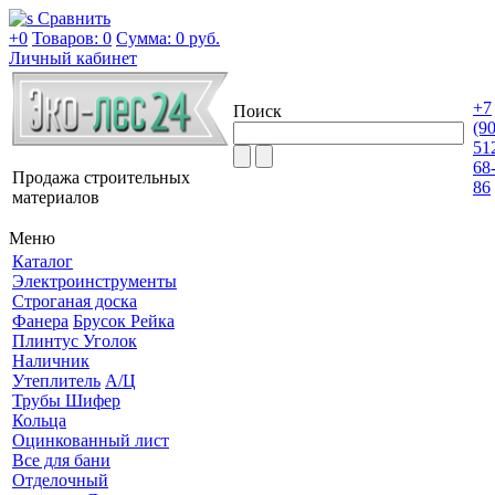
Сравнить
+0
Товаров: 0
Сумма:
0 руб.
Личный кабинет
+7
Поиск
(9
51
68
Продажа строительных
86
материалов
Меню
Каталог
Электроинструменты
Строганая доска
Фанера
Брусок Рейка
Плинтус Уголок
Наличник
Утеплитель
А/Ц
Трубы Шифер
Кольца
Оцинкованный лист
Все для бани
Отделочный