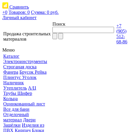
Сравнить
+0
Товаров: 0
Сумма:
0 руб.
Личный кабинет
Поиск
+7
(905)
Продажа строительных
512-
материалов
68-86
Меню
Каталог
Электроинструменты
Строганая доска
Фанера
Брусок Рейка
Плинтус Уголок
Наличник
Утеплитель
А/Ц
Трубы Шифер
Кольца
Оцинкованный лист
Все для бани
Отделочный
материал
Двери
Защёлки
Изделия из
ПВХ
Кирпич Блоки