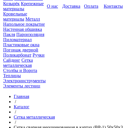
Козырёк
Крепежные
О нас
Доставка
Оплата
Контакты
материалы
Кровельные
материалы
Металл
Напольное покрытие
Настенная обшивка
Пакля
Пароизоляция
Пиломатериал
Пластиковые окна
Погонаж дверной
Поликарбонат
Ручки
Сайдинг
Сетка
металлическая
Столбы и Ворота
Теплицы
Электроинструменты
Элементы лестниц
Главная
/
Каталог
/
Сетка металлическая
/
Сетка сварная неоцинкованная в картах (ВР-1) 50x50x3