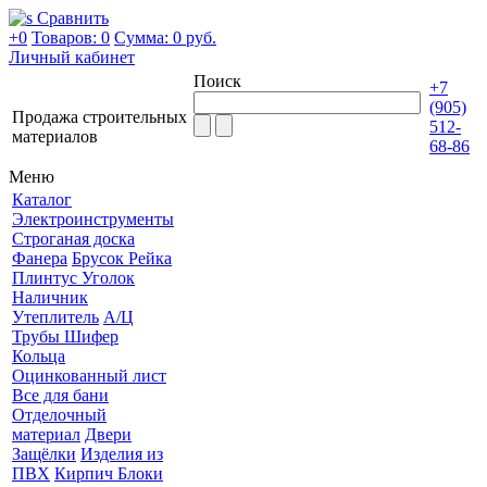
Сравнить
+0
Товаров: 0
Сумма:
0 руб.
Личный кабинет
Поиск
+7
(905)
Продажа строительных
512-
материалов
68-86
Меню
Каталог
Электроинструменты
Строганая доска
Фанера
Брусок Рейка
Плинтус Уголок
Наличник
Утеплитель
А/Ц
Трубы Шифер
Кольца
Оцинкованный лист
Все для бани
Отделочный
материал
Двери
Защёлки
Изделия из
ПВХ
Кирпич Блоки