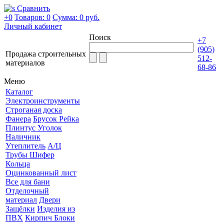
Сравнить
+0
Товаров: 0
Сумма:
0 руб.
Личный кабинет
Поиск
+7
(905)
Продажа строительных
512-
материалов
68-86
Меню
Каталог
Электроинструменты
Строганая доска
Фанера
Брусок Рейка
Плинтус Уголок
Наличник
Утеплитель
А/Ц
Трубы Шифер
Кольца
Оцинкованный лист
Все для бани
Отделочный
материал
Двери
Защёлки
Изделия из
ПВХ
Кирпич Блоки