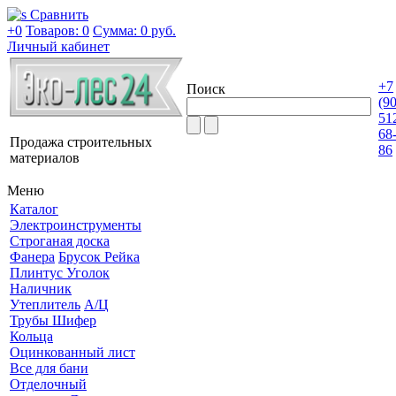
Сравнить
+0
Товаров: 0
Сумма:
0 руб.
Личный кабинет
+7
Поиск
(9
51
68
Продажа строительных
86
материалов
Меню
Каталог
Электроинструменты
Строганая доска
Фанера
Брусок Рейка
Плинтус Уголок
Наличник
Утеплитель
А/Ц
Трубы Шифер
Кольца
Оцинкованный лист
Все для бани
Отделочный