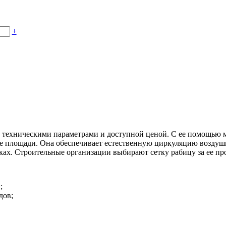
+
 техническими параметрами и доступной ценой. С ее помощью мо
ьные площади. Она обеспечивает естественную циркуляцию возд
ах. Строительные организации выбирают сетку рабицу за ее пр
;
дов;