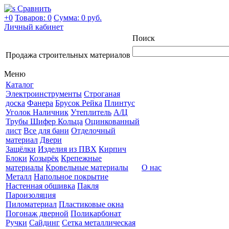
Сравнить
+0
Товаров: 0
Сумма:
0 руб.
Личный кабинет
Поиск
Продажа строительных материалов
Меню
Каталог
Электроинструменты
Строганая
доска
Фанера
Брусок Рейка
Плинтус
Уголок Наличник
Утеплитель
А/Ц
Трубы Шифер Кольца
Оцинкованный
лист
Все для бани
Отделочный
материал
Двери
Защёлки
Изделия из ПВХ
Кирпич
Блоки
Козырёк
Крепежные
материалы
Кровельные материалы
О нас
Металл
Напольное покрытие
Настенная обшивка
Пакля
Пароизоляция
Пиломатериал
Пластиковые окна
Погонаж дверной
Поликарбонат
Ручки
Сайдинг
Сетка металлическая