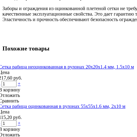
Заборы и ограждения из оцинкованной плетеной сетки не треб
качественные эксплуатационные свойства. Это дает гарантию то
Эластичность и прочность обеспечивают безопасность огражде
Похожие товары
Сетка рабица неоцинкованная в рулонах 20x20x1.4 мм, 1.5x10 м
Цена
217,60 руб.
-
+
В корзину
Отложить
Сравнить
Сетка рабица оцинкованная в рулонах 55x55x1.6 мм, 2x10 м
Цена
115,20 руб.
-
+
В корзину
Отложить