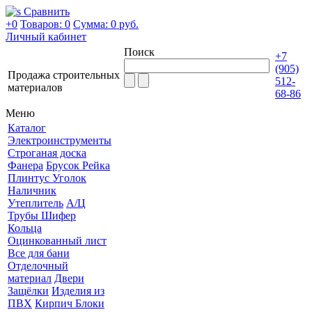
Сравнить
+0
Товаров: 0
Сумма:
0 руб.
Личный кабинет
Поиск
+7
(905)
Продажа строительных
512-
материалов
68-86
Меню
Каталог
Электроинструменты
Строганая доска
Фанера
Брусок Рейка
Плинтус Уголок
Наличник
Утеплитель
А/Ц
Трубы Шифер
Кольца
Оцинкованный лист
Все для бани
Отделочный
материал
Двери
Защёлки
Изделия из
ПВХ
Кирпич Блоки