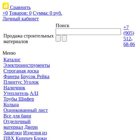
Сравнить
+0
Товаров: 0
Сумма:
0 руб.
Личный кабинет
Поиск
+7
(905)
Продажа строительных
512-
материалов
68-86
Меню
Каталог
Электроинструменты
Строганая доска
Фанера
Брусок Рейка
Плинтус Уголок
Наличник
Утеплитель
А/Ц
Трубы Шифер
Кольца
Оцинкованный лист
Все для бани
Отделочный
материал
Двери
Защёлки
Изделия из
ПВХ
Кирпич Блоки