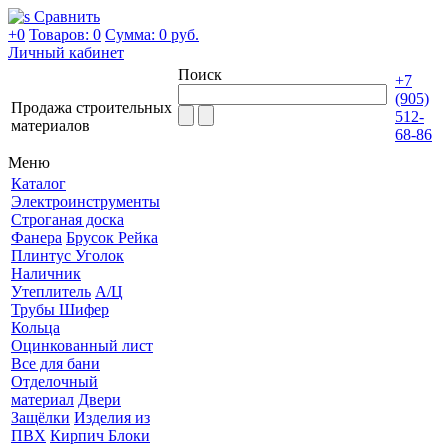
Сравнить
+0
Товаров: 0
Сумма:
0 руб.
Личный кабинет
Поиск
+7
(905)
Продажа строительных
512-
материалов
68-86
Меню
Каталог
Электроинструменты
Строганая доска
Фанера
Брусок Рейка
Плинтус Уголок
Наличник
Утеплитель
А/Ц
Трубы Шифер
Кольца
Оцинкованный лист
Все для бани
Отделочный
материал
Двери
Защёлки
Изделия из
ПВХ
Кирпич Блоки