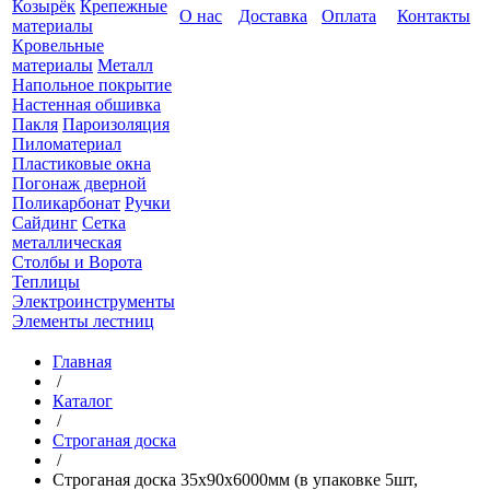
Козырёк
Крепежные
О нас
Доставка
Оплата
Контакты
материалы
Кровельные
материалы
Металл
Напольное покрытие
Настенная обшивка
Пакля
Пароизоляция
Пиломатериал
Пластиковые окна
Погонаж дверной
Поликарбонат
Ручки
Сайдинг
Сетка
металлическая
Столбы и Ворота
Теплицы
Электроинструменты
Элементы лестниц
Главная
/
Каталог
/
Строганая доска
/
Строганая доска 35x90x6000мм (в упаковке 5шт,