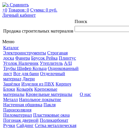
Сравнить
+0
Товаров: 0
Сумма:
0 руб.
Личный кабинет
Поиск
Продажа строительных материалов
Меню
Каталог
Электроинструменты
Строганая
доска
Фанера
Брусок Рейка
Плинтус
Уголок Наличник
Утеплитель
А/Ц
Трубы Шифер Кольца
Оцинкованный
лист
Все для бани
Отделочный
материал
Двери
Защёлки
Изделия из ПВХ
Кирпич
Блоки
Козырёк
Крепежные
материалы
Кровельные материалы
О нас
Металл
Напольное покрытие
Настенная обшивка
Пакля
Пароизоляция
Пиломатериал
Пластиковые окна
Погонаж дверной
Поликарбонат
Ручки
Сайдинг
Сетка металлическая