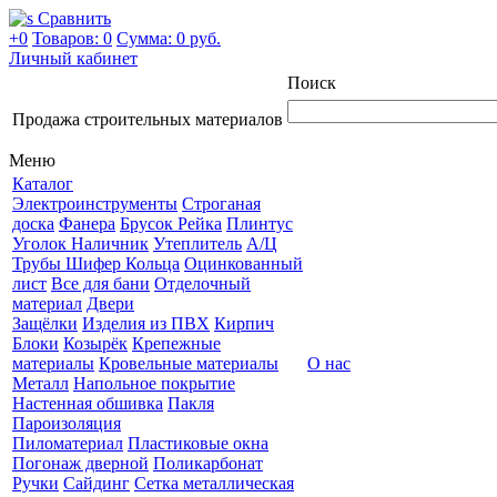
Сравнить
+0
Товаров: 0
Сумма:
0 руб.
Личный кабинет
Поиск
Продажа строительных материалов
Меню
Каталог
Электроинструменты
Строганая
доска
Фанера
Брусок Рейка
Плинтус
Уголок Наличник
Утеплитель
А/Ц
Трубы Шифер Кольца
Оцинкованный
лист
Все для бани
Отделочный
материал
Двери
Защёлки
Изделия из ПВХ
Кирпич
Блоки
Козырёк
Крепежные
материалы
Кровельные материалы
О нас
Металл
Напольное покрытие
Настенная обшивка
Пакля
Пароизоляция
Пиломатериал
Пластиковые окна
Погонаж дверной
Поликарбонат
Ручки
Сайдинг
Сетка металлическая