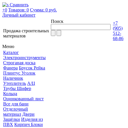
Сравнить
+0
Товаров: 0
Сумма:
0 руб.
Личный кабинет
Поиск
+7
(905)
Продажа строительных
512-
материалов
68-86
Меню
Каталог
Электроинструменты
Строганая доска
Фанера
Брусок Рейка
Плинтус Уголок
Наличник
Утеплитель
А/Ц
Трубы Шифер
Кольца
Оцинкованный лист
Все для бани
Отделочный
материал
Двери
Защёлки
Изделия из
ПВХ
Кирпич Блоки