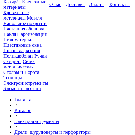
Козырёк
Крепежные
О нас
Доставка
Оплата
Контакты
материалы
Кровельные
материалы
Металл
Напольное покрытие
Настенная обшивка
Пакля
Пароизоляция
Пиломатериал
Пластиковые окна
Погонаж дверной
Поликарбонат
Ручки
Сайдинг
Сетка
металлическая
Столбы и Ворота
Теплицы
Электроинструменты
Элементы лестниц
Главная
/
Каталог
/
Электроинструменты
/
Дрели, шуруповерты и перфораторы