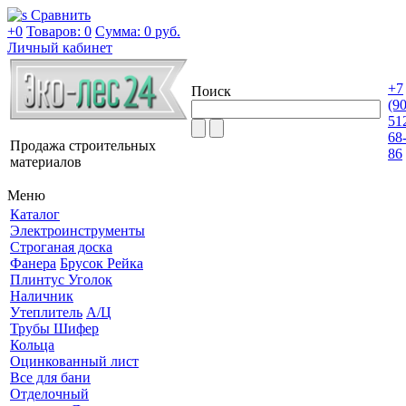
Сравнить
+0
Товаров: 0
Сумма:
0 руб.
Личный кабинет
+7
Поиск
(9
51
68
Продажа строительных
86
материалов
Меню
Каталог
Электроинструменты
Строганая доска
Фанера
Брусок Рейка
Плинтус Уголок
Наличник
Утеплитель
А/Ц
Трубы Шифер
Кольца
Оцинкованный лист
Все для бани
Отделочный