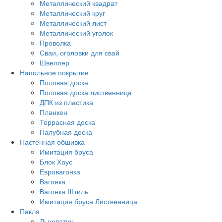
Металлический квадрат
Металлический круг
Металлический лист
Металлический уголок
Проволка
Сваи, оголовки для свай
Швеллер
Напольное покрытие
Половая доска
Половая доска лиственница
ДПК из пластика
Планкен
Террасная доска
Палубная доска
Настенная обшивка
Имитация бруса
Блок Хаус
Евровагонка
Вагонка
Вагонка Штиль
Имитация бруса Лиственница
Пакля
Льноватин