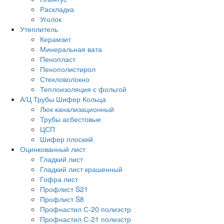
Раскладка
Уголок
Утеплитель
Керамзит
Минеральная вата
Пенопласт
Пенополистирол
Стекловолокно
Теплоизоляция с фольгой
А/Ц Трубы Шифер Кольца
Люк канализационный
Трубы асбестовые
ЦСП
Шифер плоский
Оцинкованный лист
Гладкий лист
Гладкий лист крашенный
Гофра лист
Профлист S21
Профлист S8
Профнастил С-20 полиэстр
Профнастил С-21 полиэстр