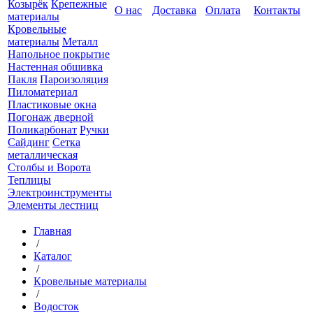
Козырёк
Крепежные
О нас
Доставка
Оплата
Контакты
материалы
Кровельные
материалы
Металл
Напольное покрытие
Настенная обшивка
Пакля
Пароизоляция
Пиломатериал
Пластиковые окна
Погонаж дверной
Поликарбонат
Ручки
Сайдинг
Сетка
металлическая
Столбы и Ворота
Теплицы
Электроинструменты
Элементы лестниц
Главная
/
Каталог
/
Кровельные материалы
/
Водосток