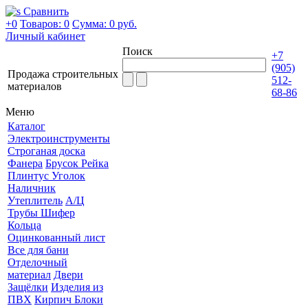
Сравнить
+0
Товаров: 0
Сумма:
0 руб.
Личный кабинет
Поиск
+7
(905)
Продажа строительных
512-
материалов
68-86
Меню
Каталог
Электроинструменты
Строганая доска
Фанера
Брусок Рейка
Плинтус Уголок
Наличник
Утеплитель
А/Ц
Трубы Шифер
Кольца
Оцинкованный лист
Все для бани
Отделочный
материал
Двери
Защёлки
Изделия из
ПВХ
Кирпич Блоки