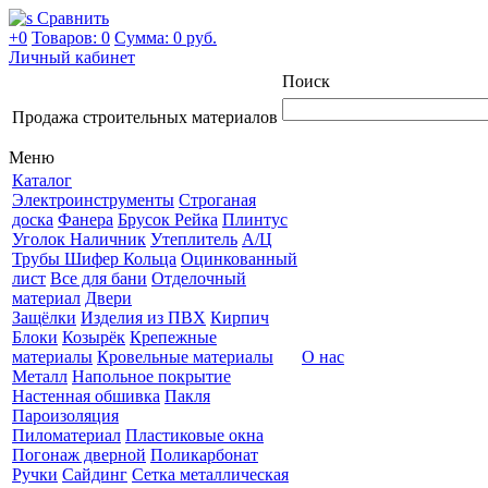
Сравнить
+0
Товаров: 0
Сумма:
0 руб.
Личный кабинет
Поиск
Продажа строительных материалов
Меню
Каталог
Электроинструменты
Строганая
доска
Фанера
Брусок Рейка
Плинтус
Уголок Наличник
Утеплитель
А/Ц
Трубы Шифер Кольца
Оцинкованный
лист
Все для бани
Отделочный
материал
Двери
Защёлки
Изделия из ПВХ
Кирпич
Блоки
Козырёк
Крепежные
материалы
Кровельные материалы
О нас
Металл
Напольное покрытие
Настенная обшивка
Пакля
Пароизоляция
Пиломатериал
Пластиковые окна
Погонаж дверной
Поликарбонат
Ручки
Сайдинг
Сетка металлическая