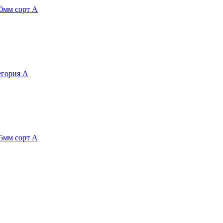
40мм сорт А
егория А
35мм сорт А