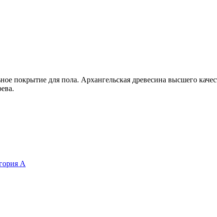
ьное покрытие для пола. Архангельская древесина высшего качес
ева.
егория А