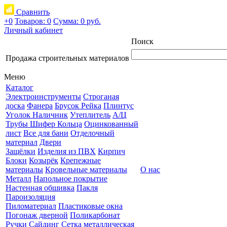
Сравнить
+0
Товаров: 0
Сумма:
0 руб.
Личный кабинет
Поиск
Продажа строительных материалов
Меню
Каталог
Электроинструменты
Строганая
доска
Фанера
Брусок Рейка
Плинтус
Уголок Наличник
Утеплитель
А/Ц
Трубы Шифер Кольца
Оцинкованный
лист
Все для бани
Отделочный
материал
Двери
Защёлки
Изделия из ПВХ
Кирпич
Блоки
Козырёк
Крепежные
материалы
Кровельные материалы
О нас
Металл
Напольное покрытие
Настенная обшивка
Пакля
Пароизоляция
Пиломатериал
Пластиковые окна
Погонаж дверной
Поликарбонат
Ручки
Сайдинг
Сетка металлическая