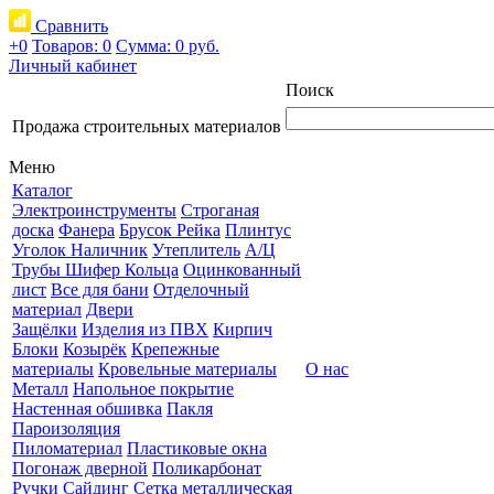
Сравнить
+0
Товаров: 0
Сумма:
0 руб.
Личный кабинет
Поиск
Продажа строительных материалов
Меню
Каталог
Электроинструменты
Строганая
доска
Фанера
Брусок Рейка
Плинтус
Уголок Наличник
Утеплитель
А/Ц
Трубы Шифер Кольца
Оцинкованный
лист
Все для бани
Отделочный
материал
Двери
Защёлки
Изделия из ПВХ
Кирпич
Блоки
Козырёк
Крепежные
материалы
Кровельные материалы
О нас
Металл
Напольное покрытие
Настенная обшивка
Пакля
Пароизоляция
Пиломатериал
Пластиковые окна
Погонаж дверной
Поликарбонат
Ручки
Сайдинг
Сетка металлическая