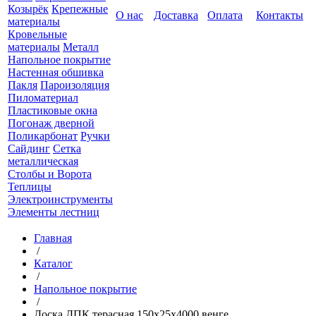
Козырёк
Крепежные
О нас
Доставка
Оплата
Контакты
материалы
Кровельные
материалы
Металл
Напольное покрытие
Настенная обшивка
Пакля
Пароизоляция
Пиломатериал
Пластиковые окна
Погонаж дверной
Поликарбонат
Ручки
Сайдинг
Сетка
металлическая
Столбы и Ворота
Теплицы
Электроинструменты
Элементы лестниц
Главная
/
Каталог
/
Напольное покрытие
/
Доска ДПК терасная 150х25х4000 венге