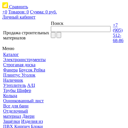
Сравнить
+0
Товаров: 0
Сумма:
0 руб.
Личный кабинет
Поиск
+7
(905)
Продажа строительных
512-
материалов
68-86
Меню
Каталог
Электроинструменты
Строганая доска
Фанера
Брусок Рейка
Плинтус Уголок
Наличник
Утеплитель
А/Ц
Трубы Шифер
Кольца
Оцинкованный лист
Все для бани
Отделочный
материал
Двери
Защёлки
Изделия из
ПВХ
Кирпич Блоки