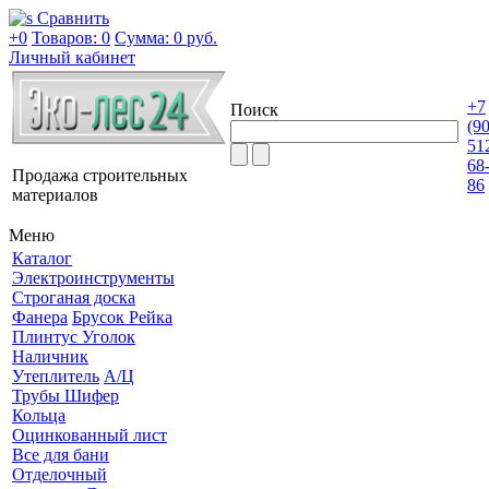
Сравнить
+0
Товаров: 0
Сумма:
0 руб.
Личный кабинет
+7
Поиск
(9
51
68
Продажа строительных
86
материалов
Меню
Каталог
Электроинструменты
Строганая доска
Фанера
Брусок Рейка
Плинтус Уголок
Наличник
Утеплитель
А/Ц
Трубы Шифер
Кольца
Оцинкованный лист
Все для бани
Отделочный