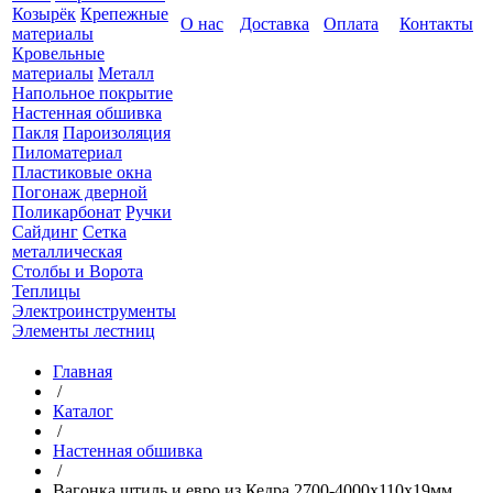
Козырёк
Крепежные
О нас
Доставка
Оплата
Контакты
материалы
Кровельные
материалы
Металл
Напольное покрытие
Настенная обшивка
Пакля
Пароизоляция
Пиломатериал
Пластиковые окна
Погонаж дверной
Поликарбонат
Ручки
Сайдинг
Сетка
металлическая
Столбы и Ворота
Теплицы
Электроинструменты
Элементы лестниц
Главная
/
Каталог
/
Настенная обшивка
/
Вагонка штиль и евро из Кедра 2700-4000х110х19мм