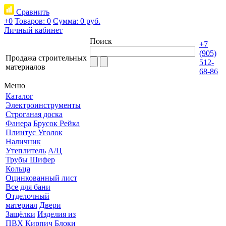
Сравнить
+0
Товаров: 0
Сумма:
0 руб.
Личный кабинет
Поиск
+7
(905)
Продажа строительных
512-
материалов
68-86
Меню
Каталог
Электроинструменты
Строганая доска
Фанера
Брусок Рейка
Плинтус Уголок
Наличник
Утеплитель
А/Ц
Трубы Шифер
Кольца
Оцинкованный лист
Все для бани
Отделочный
материал
Двери
Защёлки
Изделия из
ПВХ
Кирпич Блоки