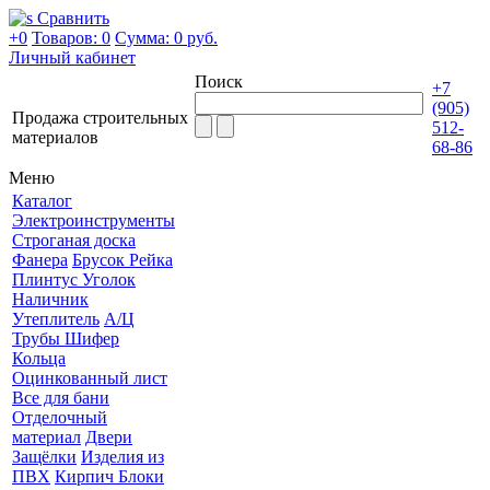
Сравнить
+0
Товаров: 0
Сумма:
0 руб.
Личный кабинет
Поиск
+7
(905)
Продажа строительных
512-
материалов
68-86
Меню
Каталог
Электроинструменты
Строганая доска
Фанера
Брусок Рейка
Плинтус Уголок
Наличник
Утеплитель
А/Ц
Трубы Шифер
Кольца
Оцинкованный лист
Все для бани
Отделочный
материал
Двери
Защёлки
Изделия из
ПВХ
Кирпич Блоки