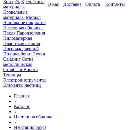
Козырёк
Крепежные
О нас
Доставка
Оплата
Контакты
материалы
Кровельные
материалы
Металл
Напольное покрытие
Настенная обшивка
Пакля
Пароизоляция
Пиломатериал
Пластиковые окна
Погонаж дверной
Поликарбонат
Ручки
Сайдинг
Сетка
металлическая
Столбы и Ворота
Теплицы
Электроинструменты
Элементы лестниц
Главная
/
Каталог
/
Настенная обшивка
/
Имитация бруса