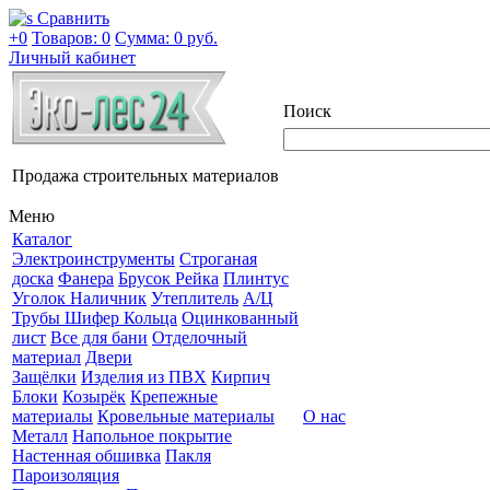
Сравнить
+0
Товаров: 0
Сумма:
0 руб.
Личный кабинет
Поиск
Продажа строительных материалов
Меню
Каталог
Электроинструменты
Строганая
доска
Фанера
Брусок Рейка
Плинтус
Уголок Наличник
Утеплитель
А/Ц
Трубы Шифер Кольца
Оцинкованный
лист
Все для бани
Отделочный
материал
Двери
Защёлки
Изделия из ПВХ
Кирпич
Блоки
Козырёк
Крепежные
материалы
Кровельные материалы
О нас
Металл
Напольное покрытие
Настенная обшивка
Пакля
Пароизоляция