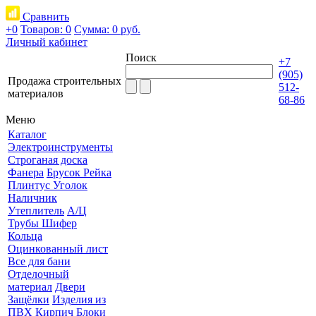
Сравнить
+0
Товаров: 0
Сумма:
0 руб.
Личный кабинет
Поиск
+7
(905)
Продажа строительных
512-
материалов
68-86
Меню
Каталог
Электроинструменты
Строганая доска
Фанера
Брусок Рейка
Плинтус Уголок
Наличник
Утеплитель
А/Ц
Трубы Шифер
Кольца
Оцинкованный лист
Все для бани
Отделочный
материал
Двери
Защёлки
Изделия из
ПВХ
Кирпич Блоки