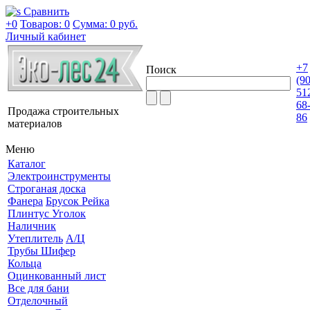
Сравнить
+0
Товаров: 0
Сумма:
0 руб.
Личный кабинет
+7
Поиск
(9
51
68
Продажа строительных
86
материалов
Меню
Каталог
Электроинструменты
Строганая доска
Фанера
Брусок Рейка
Плинтус Уголок
Наличник
Утеплитель
А/Ц
Трубы Шифер
Кольца
Оцинкованный лист
Все для бани
Отделочный