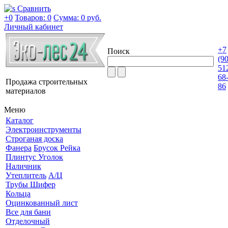
Сравнить
+0
Товаров: 0
Сумма:
0 руб.
Личный кабинет
+7
Поиск
(9
51
68
Продажа строительных
86
материалов
Меню
Каталог
Электроинструменты
Строганая доска
Фанера
Брусок Рейка
Плинтус Уголок
Наличник
Утеплитель
А/Ц
Трубы Шифер
Кольца
Оцинкованный лист
Все для бани
Отделочный