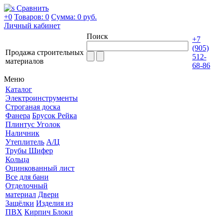
Сравнить
+0
Товаров: 0
Сумма:
0 руб.
Личный кабинет
Поиск
+7
(905)
Продажа строительных
512-
материалов
68-86
Меню
Каталог
Электроинструменты
Строганая доска
Фанера
Брусок Рейка
Плинтус Уголок
Наличник
Утеплитель
А/Ц
Трубы Шифер
Кольца
Оцинкованный лист
Все для бани
Отделочный
материал
Двери
Защёлки
Изделия из
ПВХ
Кирпич Блоки