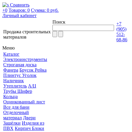
Сравнить
+0
Товаров: 0
Сумма:
0 руб.
Личный кабинет
Поиск
+7
(905)
Продажа строительных
512-
материалов
68-86
Меню
Каталог
Электроинструменты
Строганая доска
Фанера
Брусок Рейка
Плинтус Уголок
Наличник
Утеплитель
А/Ц
Трубы Шифер
Кольца
Оцинкованный лист
Все для бани
Отделочный
материал
Двери
Защёлки
Изделия из
ПВХ
Кирпич Блоки