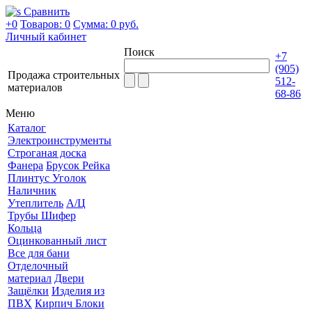
Сравнить
+0
Товаров: 0
Сумма:
0 руб.
Личный кабинет
Поиск
+7
(905)
Продажа строительных
512-
материалов
68-86
Меню
Каталог
Электроинструменты
Строганая доска
Фанера
Брусок Рейка
Плинтус Уголок
Наличник
Утеплитель
А/Ц
Трубы Шифер
Кольца
Оцинкованный лист
Все для бани
Отделочный
материал
Двери
Защёлки
Изделия из
ПВХ
Кирпич Блоки