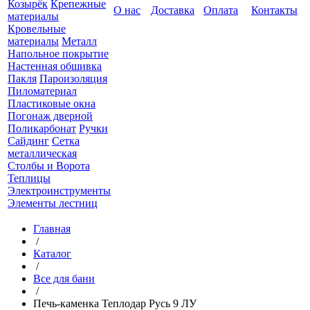
Козырёк
Крепежные
О нас
Доставка
Оплата
Контакты
материалы
Кровельные
материалы
Металл
Напольное покрытие
Настенная обшивка
Пакля
Пароизоляция
Пиломатериал
Пластиковые окна
Погонаж дверной
Поликарбонат
Ручки
Сайдинг
Сетка
металлическая
Столбы и Ворота
Теплицы
Электроинструменты
Элементы лестниц
Главная
/
Каталог
/
Все для бани
/
Печь-каменка Теплодар Русь 9 ЛУ