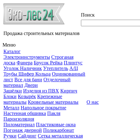
Поиск
Продажа строительных материалов
Меню
Каталог
Электроинструменты
Строганая
доска
Фанера
Брусок Рейка
Плинтус
Уголок Наличник
Утеплитель
А/Ц
Трубы Шифер Кольца
Оцинкованный
лист
Все для бани
Отделочный
материал
Двери
Защёлки
Изделия из ПВХ
Кирпич
Блоки
Козырёк
Крепежные
материалы
Кровельные материалы
О нас
Металл
Напольное покрытие
Настенная обшивка
Пакля
Пароизоляция
Пиломатериал
Пластиковые окна
Погонаж дверной
Поликарбонат
Ручки
Сайдинг
Сетка металлическая