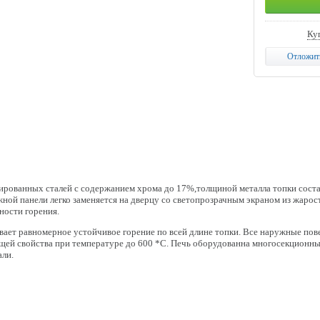
Куп
Отложит
гированных сталей с содержанием хрома до 17%,толщиной металла топки соста
ой панели легко заменяется на дверцу со светопрозрачным экраном из жарост
ности горения.
вает равномерное устойчивое горение по всей длине топки. Все наружные пов
ей свойства при температуре до 600 *С. Печь оборудованна многосекционн
али.