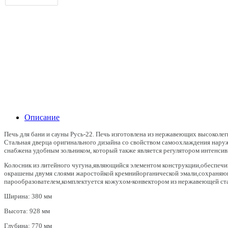
Описание
Печь для бани и сауны Русь-22. Печь изготовлена из нержавеющих высоколе
Стальная дверца оригинального дизайна со свойством самоохлаждения наружн
снабжена удобным зольником, который также является регулятором интенсив
Колосник из литейного чугуна,являющийся элементом конструкции,обеспечи
окрашены двумя слоями жаростойкой кремнийорганической эмали,сохраняющ
парообразователем,комплектуется кожухом-конвектором из нержавеющей ст
Ширина: 380 мм
Высота: 928 мм
Глубина: 770 мм