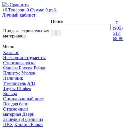
Сравнить
+0
Товаров: 0
Сумма:
0 руб.
Личный кабинет
Поиск
+7
(905)
Продажа строительных
512-
материалов
68-86
Меню
Каталог
Электроинструменты
Строганая доска
Фанера
Брусок Рейка
Плинтус Уголок
Наличник
Утеплитель
А/Ц
Трубы Шифер
Кольца
Оцинкованный лист
Все для бани
Отделочный
материал
Двери
Защёлки
Изделия из
ПВХ
Кирпич Блоки