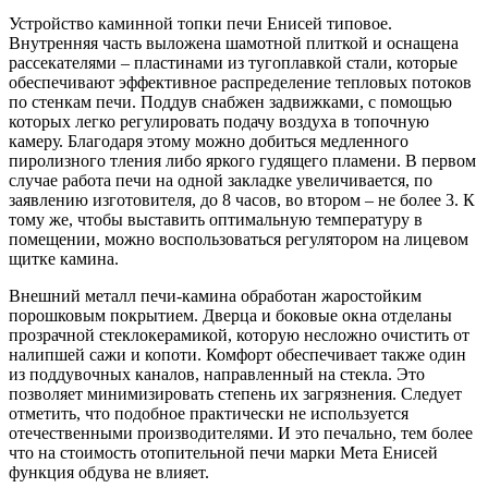
Устройство каминной топки печи Енисей типовое.
Внутренняя часть выложена шамотной плиткой и оснащена
рассекателями – пластинами из тугоплавкой стали, которые
обеспечивают эффективное распределение тепловых потоков
по стенкам печи. Поддув снабжен задвижками, с помощью
которых легко регулировать подачу воздуха в топочную
камеру. Благодаря этому можно добиться медленного
пиролизного тления либо яркого гудящего пламени. В первом
случае работа печи на одной закладке увеличивается, по
заявлению изготовителя, до 8 часов, во втором – не более 3. К
тому же, чтобы выставить оптимальную температуру в
помещении, можно воспользоваться регулятором на лицевом
щитке камина.
Внешний металл печи-камина обработан жаростойким
порошковым покрытием. Дверца и боковые окна отделаны
прозрачной стеклокерамикой, которую несложно очистить от
налипшей сажи и копоти. Комфорт обеспечивает также один
из поддувочных каналов, направленный на стекла. Это
позволяет минимизировать степень их загрязнения. Следует
отметить, что подобное практически не используется
отечественными производителями. И это печально, тем более
что на стоимость отопительной печи марки Мета Енисей
функция обдува не влияет.