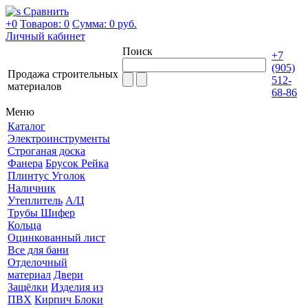
Сравнить
+0
Товаров: 0
Сумма:
0 руб.
Личный кабинет
Поиск
+7
(905)
Продажа строительных
512-
материалов
68-86
Меню
Каталог
Электроинструменты
Строганая доска
Фанера
Брусок Рейка
Плинтус Уголок
Наличник
Утеплитель
А/Ц
Трубы Шифер
Кольца
Оцинкованный лист
Все для бани
Отделочный
материал
Двери
Защёлки
Изделия из
ПВХ
Кирпич Блоки