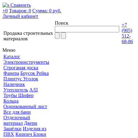
Сравнить
+0
Товаров: 0
Сумма:
0 руб.
Личный кабинет
Поиск
+7
(905)
Продажа строительных
512-
материалов
68-86
Меню
Каталог
Электроинструменты
Строганая доска
Фанера
Брусок Рейка
Плинтус Уголок
Наличник
Утеплитель
А/Ц
Трубы Шифер
Кольца
Оцинкованный лист
Все для бани
Отделочный
материал
Двери
Защёлки
Изделия из
ПВХ
Кирпич Блоки