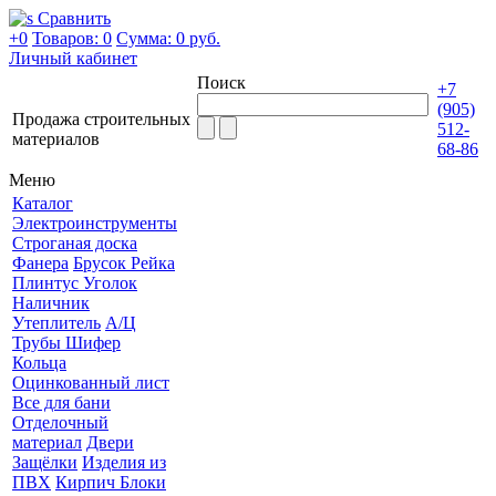
Сравнить
+0
Товаров: 0
Сумма:
0 руб.
Личный кабинет
Поиск
+7
(905)
Продажа строительных
512-
материалов
68-86
Меню
Каталог
Электроинструменты
Строганая доска
Фанера
Брусок Рейка
Плинтус Уголок
Наличник
Утеплитель
А/Ц
Трубы Шифер
Кольца
Оцинкованный лист
Все для бани
Отделочный
материал
Двери
Защёлки
Изделия из
ПВХ
Кирпич Блоки