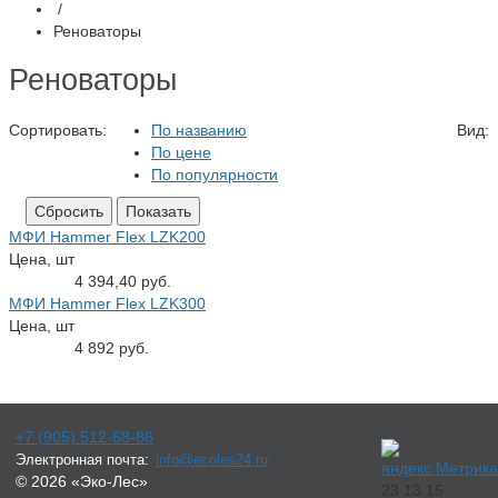
/
Реноваторы
Реноваторы
Сортировать:
По названию
Вид:
По цене
По популярности
МФИ Hammer Flex LZK200
Цена, шт
4 394,40 руб.
МФИ Hammer Flex LZK300
Цена, шт
4 892 руб.
20%
20%
+7 (905) 512-68-86
Электронная почта:
info@ecoles24.ru
© 2026 «Эко-Лес»
23
13
15