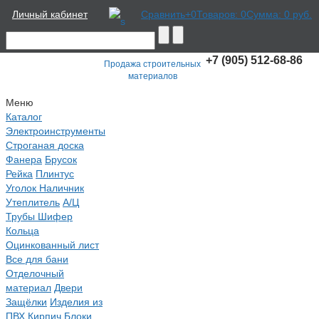
Личный кабинет
Сравнить
+0
Товаров: 0
Сумма:
0 руб.
+7 (905) 512-68-86
Продажа строительных
материалов
Меню
Каталог
Электроинструменты
Строганая доска
Фанера
Брусок
Рейка
Плинтус
Уголок Наличник
Утеплитель
А/Ц
Трубы Шифер
Кольца
Оцинкованный лист
Все для бани
Отделочный
материал
Двери
Защёлки
Изделия из
ПВХ
Кирпич Блоки