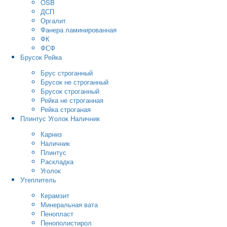
OSB
ДСП
Оргалит
Фанера ламинированная
ФК
ФСФ
Брусок Рейка
Брус строганный
Брусок не строганный
Брусок строганный
Рейка не строганная
Рейка строганая
Плинтус Уголок Наличник
Карниз
Наличник
Плинтус
Раскладка
Уголок
Утеплитель
Керамзит
Минеральная вата
Пенопласт
Пенополистирол