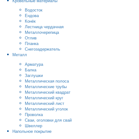
Кровельные материалы
Водосток
Ендова
Конёк
Лестница чердачная
Металлочерепица
Отлив
Планка
Снегозадержатель
Металл
Арматура
Балка
Заглушки
Металлическая полоса
Металлические трубы
Металлический квадрат
Металлический круг
Металлический лист
Металлический уголок
Проволка
Сваи, оголовки для свай
Швеллер
Напольное покрытие