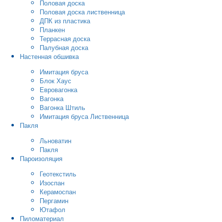
Половая доска
Половая доска лиственница
ДПК из пластика
Планкен
Террасная доска
Палубная доска
Настенная обшивка
Имитация бруса
Блок Хаус
Евровагонка
Вагонка
Вагонка Штиль
Имитация бруса Лиственница
Пакля
Льноватин
Пакля
Пароизоляция
Геотекстиль
Изоспан
Керамоспан
Пергамин
Ютафол
Пиломатериал