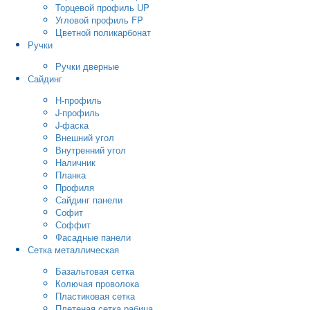
Торцевой профиль UP
Угловой профиль FP
Цветной поликарбонат
Ручки
Ручки дверные
Сайдинг
H-профиль
J-профиль
J-фаска
Внешний угол
Внутренний угол
Наличник
Планка
Профиля
Сайдинг панели
Софит
Соффит
Фасадные панели
Сетка металлическая
Базальтовая сетка
Колючая проволока
Пластиковая сетка
Плетеная сетка рабица