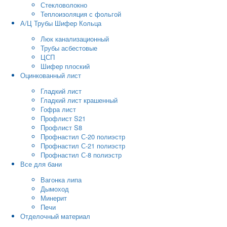
Стекловолокно
Теплоизоляция с фольгой
А/Ц Трубы Шифер Кольца
Люк канализационный
Трубы асбестовые
ЦСП
Шифер плоский
Оцинкованный лист
Гладкий лист
Гладкий лист крашенный
Гофра лист
Профлист S21
Профлист S8
Профнастил С-20 полиэстр
Профнастил С-21 полиэстр
Профнастил С-8 полиэстр
Все для бани
Вагонка липа
Дымоход
Минерит
Печи
Отделочный материал